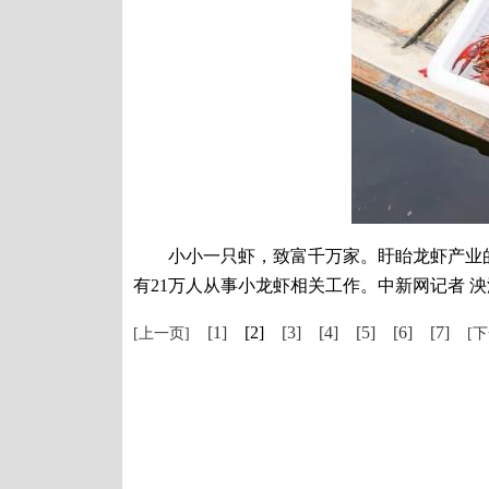
小小一只虾，致富千万家。盱眙龙虾产业的
有21万人从事小龙虾相关工作。中新网记者 泱
[1]
[2]
[3]
[4]
[5]
[6]
[7]
[上一页]
[