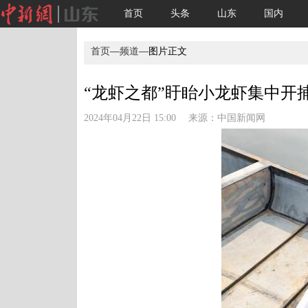
首页
头条
山东
国内
首页
—
频道
—图片正文
“龙虾之都”盱眙小龙虾集中开捕展
2024年04月22日 15:00 来源：
中国新闻网