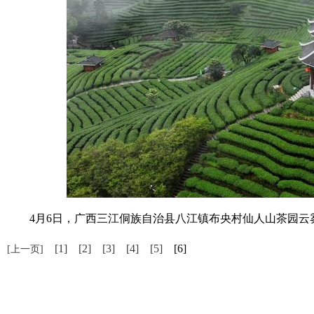
4月6日，广西三江侗族自治县八江镇布央村仙人山茶园云雾
[1]
[2]
[3]
[4]
[5]
[6]
[上一页]