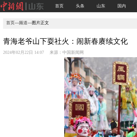
首页
头条
山东
国内
首页
—
频道
—图片正文
青海老爷山下耍社火：闹新春赓续文化
2024年02月22日 14:07 来源：
中国新闻网