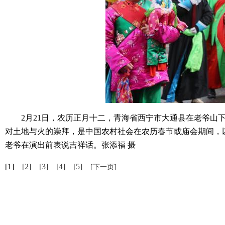
2月21日，农历正月十二，青海省西宁市大通县在老爷山下举
对土地与火的崇拜，是中国农村社会在农历春节或庙会期间，
老爷在演出前表说吉祥话。张添福 摄
[1]
[2]
[3]
[4]
[5]
[下一页]