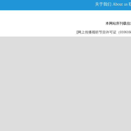
关于我们
About us
本网站所刊载信
[
网上传播视听节目许可证（0106168