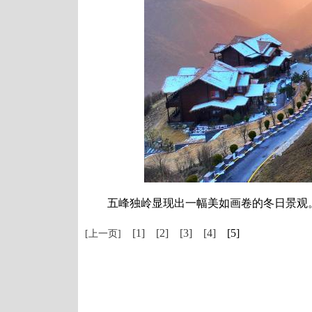
五峰独岭显现出一幅美如画卷的冬日景观。
[1]
[2]
[3]
[4]
[5]
[上一页]