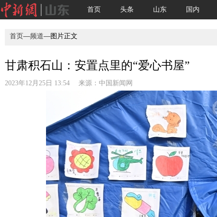
首页
头条
山东
国内
首页
—
频道
—图片正文
甘肃积石山：安置点里的“爱心书屋”
2023年12月25日 13:54 来源：
中国新闻网