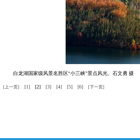
白龙湖国家级风景名胜区“小三峡”景点风光。石文勇 摄
[1]
[2]
[3]
[4]
[5]
[6]
[上一页]
[下一页]