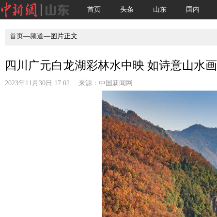
首页
头条
山东
国内
首页
—
频道
—图片正文
四川广元白龙湖彩林水中映 如诗意山水画引
2023年11月30日 17:02 来源：
中国新闻网