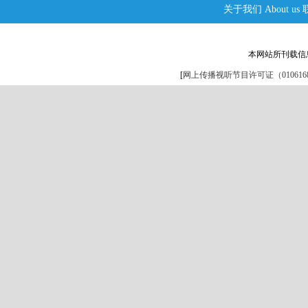
关于我们
About us
本网站所刊载信
[
网上传播视听节目许可证（0106168