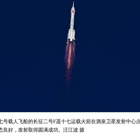
十七号载人飞船的长征二号F遥十七运载火箭在酒泉卫星发射中心
态良好，发射取得圆满成功。汪江波 摄