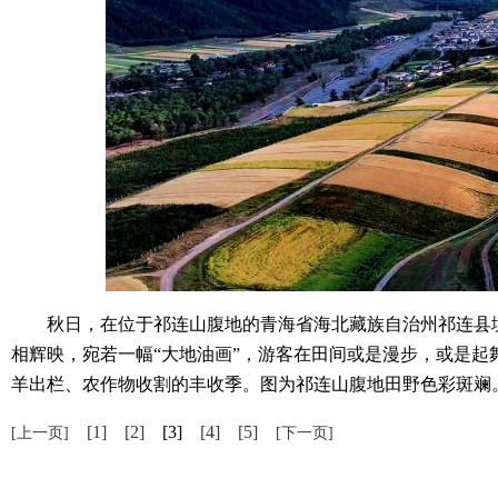
秋日，在位于祁连山腹地的青海省海北藏族自治州祁连县境
相辉映，宛若一幅“大地油画”，游客在田间或是漫步，或是
羊出栏、农作物收割的丰收季。图为祁连山腹地田野色彩斑斓。
[1]
[2]
[3]
[4]
[5]
[上一页]
[下一页]