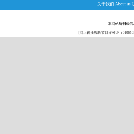
关于我们
About us
本网站所刊载信
[
网上传播视听节目许可证（0106168