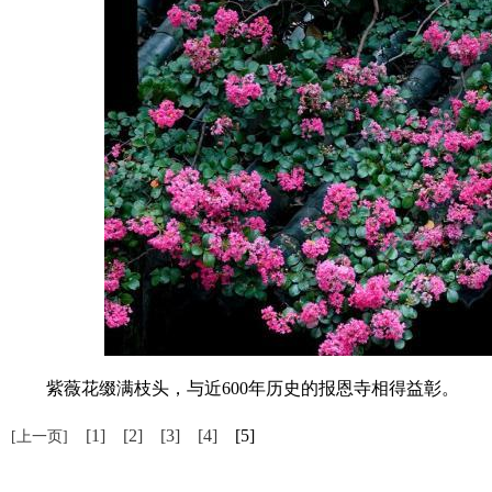
紫薇花缀满枝头，与近600年历史的报恩寺相得益彰。
[1]
[2]
[3]
[4]
[5]
[上一页]