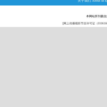
关于我们
About us
本网站所刊载信
[
网上传播视听节目许可证（0106168