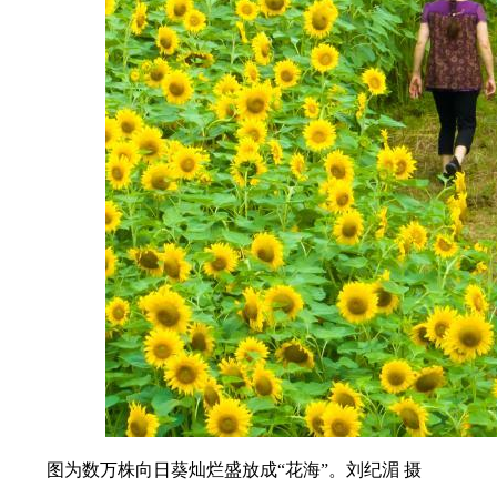
图为数万株向日葵灿烂盛放成“花海”。刘纪湄 摄