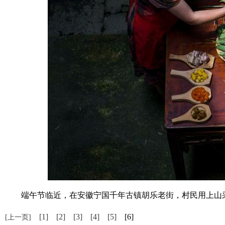
端午节临近，在安徽宁国千年古镇胡乐老街，村民用上山采
[1]
[2]
[3]
[4]
[5]
[6]
[上一页]