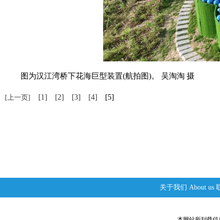
图为汉江湾桥下花海巨型装置(航拍图)。 吴淘淘 摄
[1]
[2]
[3]
[4]
[5]
[上一页]
关于我们
About us
本网站所刊载信