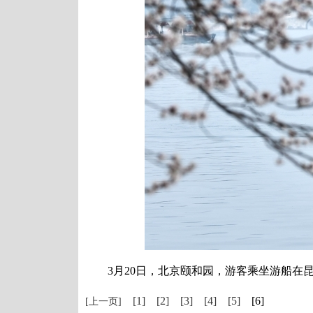
3月20日，北京颐和园，游客乘坐游船在昆
[1]
[2]
[3]
[4]
[5]
[6]
[上一页]