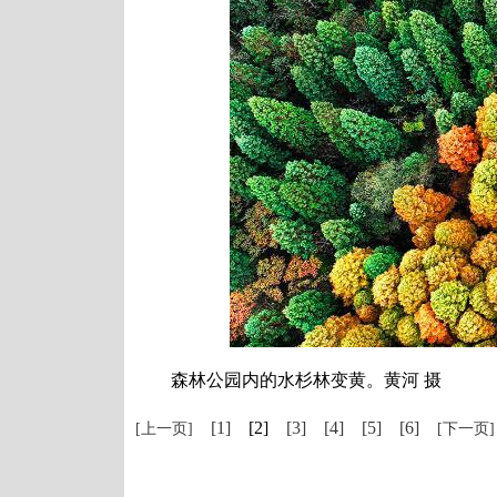
森林公园内的水杉林变黄。黄河 摄
[1]
[2]
[3]
[4]
[5]
[6]
[上一页]
[下一页]