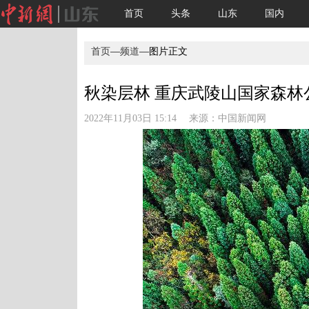
首页
头条
山东
国内
首页
—
频道
—图片正文
秋染层林 重庆武陵山国家森林公
2022年11月03日 15:14 来源：
中国新闻网