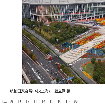
航拍国家会展中心(上海)。 殷立勤 摄
[1]
[2]
[3]
[4]
[5]
[6]
[上一页]
[下一页]