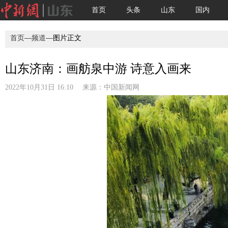
首页
头条
山东
国内
首页
—
频道
—图片正文
山东济南：画舫泉中游 诗意入画来
2022年10月31日 16:10 来源：
中国新闻网