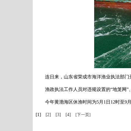
连日来，山东省荣成市海洋渔业执法部门开展
渔政执法工作人员对违规设置的“地笼网”、
今年黄渤海区休渔时间为5月1日12时至9月
[1]
[2]
[3]
[4]
[下一页]