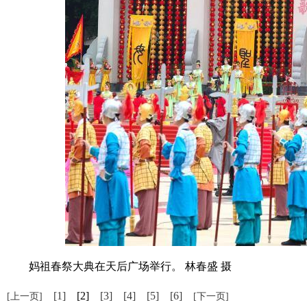
妈祖春祭大典在天后广场举行。 林春盛 摄
[1]
[2]
[3]
[4]
[5]
[6]
[上一页]
[下一页]