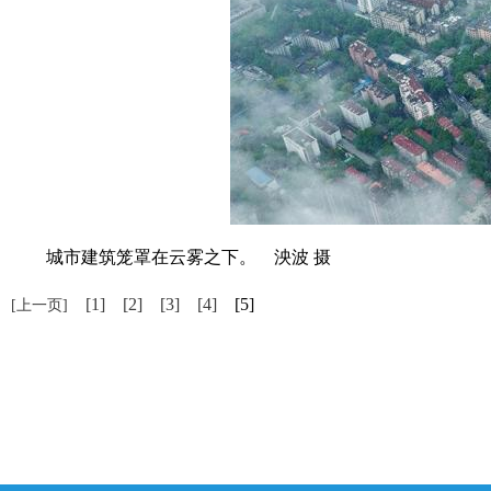
城市建筑笼罩在云雾之下。 泱波 摄
[1]
[2]
[3]
[4]
[5]
[上一页]