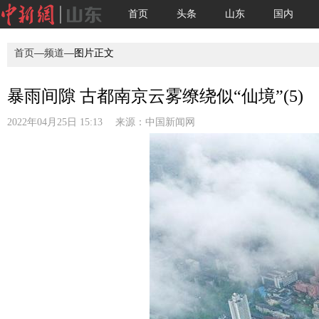
首页
头条
山东
国内
首页
—
频道
—图片正文
暴雨间隙 古都南京云雾缭绕似“仙境”(5)
2022年04月25日 15:13 来源：
中国新闻网