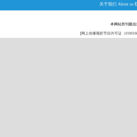
关于我们
About us
本网站所刊载信
[
网上传播视听节目许可证（0106168