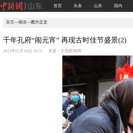
首页
头条
山东
国内
首页
—
频道
—图片正文
千年孔府“闹元宵” 再现古时佳节盛景(2)
2022年02月16日 10:31 来源：
中国新闻网