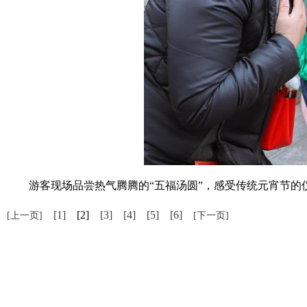
游客现场品尝热气腾腾的“五福汤圆”，感受传统元宵节的仪
[1]
[2]
[3]
[4]
[5]
[6]
[上一页]
[下一页]