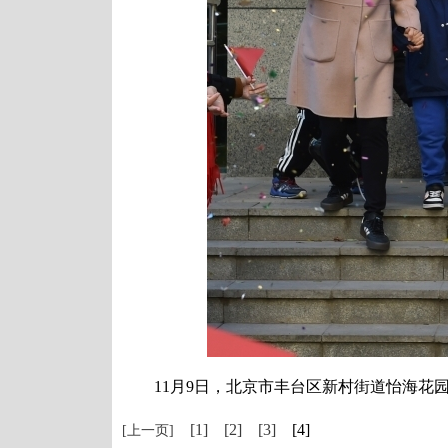
11月9日，北京市丰台区新村街道怡海花园社
[1]
[2]
[3]
[4]
[上一页]