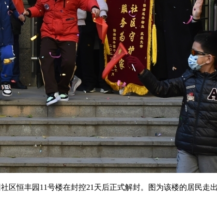
区恒丰园11号楼在封控21天后正式解封。图为该楼的居民走出