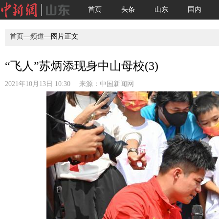
首页
头条
山东
国内
首页
—
频道
—图片正文
“飞人”苏炳添现身中山母校(3)
2021年10月13日 10:30 来源：
中国新闻网