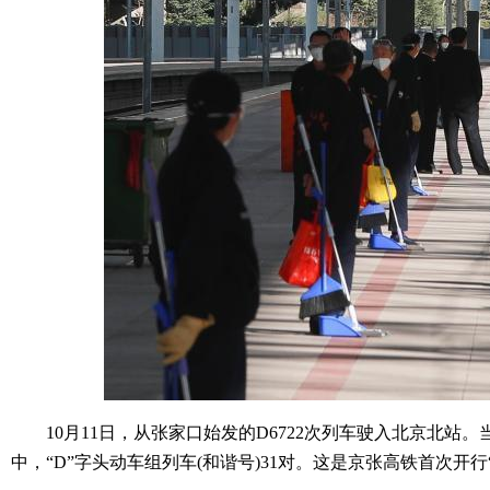
10月11日，从张家口始发的D6722次列车驶入北京北站
中，“D”字头动车组列车(和谐号)31对。这是京张高铁首次开行