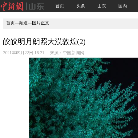
首页
头条
山东
国内
首页
—
频道
—图片正文
皎皎明月朗照大漠敦煌(2)
2021年09月22日 16:21 来源：
中国新闻网