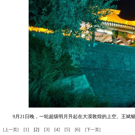
9月21日晚，一轮超级明月升起在大漠敦煌的上空。王斌银
[1]
[2]
[3]
[4]
[5]
[6]
[上一页]
[下一页]