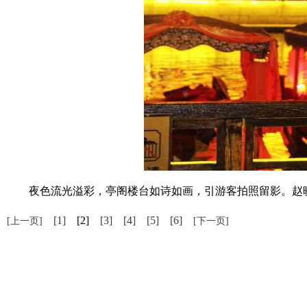
夜色流光溢彩，亭阁楼台如诗如画，引游客拍照留影。赵晓
[1]
[2]
[3]
[4]
[5]
[6]
[上一页]
[下一页]