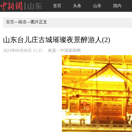
首页
头条
山东
国内
首页
—
频道
—图片正文
山东台儿庄古城璀璨夜景醉游人(2)
2021年09月06日 11:25 来源：
中国新闻网