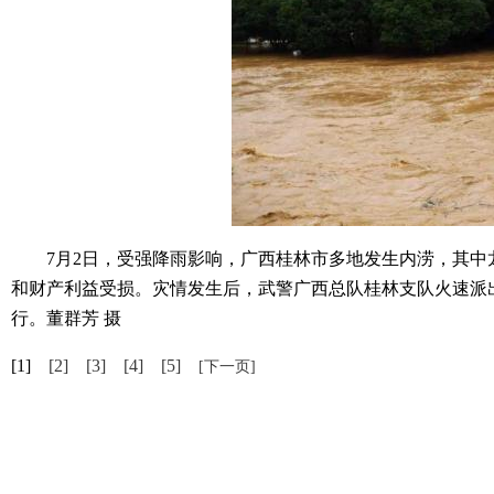
7月2日，受强降雨影响，广西桂林市多地发生内涝，其中
和财产利益受损。灾情发生后，武警广西总队桂林支队火速派
行。董群芳 摄
[1]
[2]
[3]
[4]
[5]
[下一页]