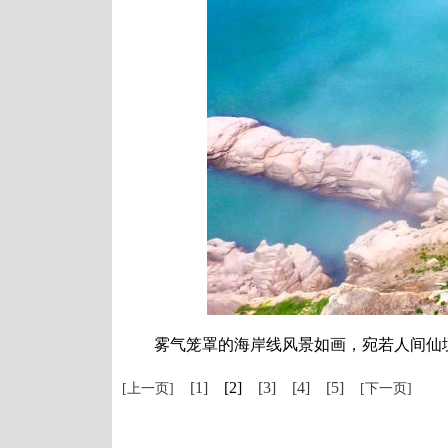
雾气笼罩的海岸线风景如画，宛若人间仙境。
[1]
[2]
[3]
[4]
[5]
[上一页]
[下一页]