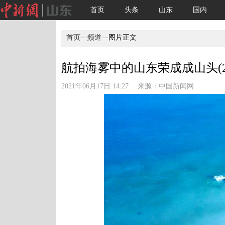
首页
头条
山东
国内
首页
—
频道
—图片正文
航拍海雾中的山东荣成成山头(2
2021年06月17日 14:27 来源：
中国新闻网