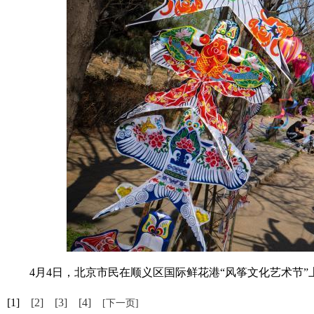
4月4日，北京市民在顺义区国际鲜花港“风筝文化艺术节”上
[1]
[2]
[3]
[4]
[下一页]