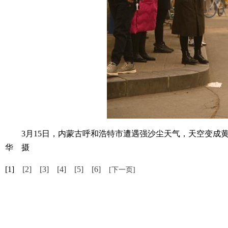
3月15日，内蒙古呼和浩特市遭遇强沙尘天气，天空变成黄色
华 摄
[1]
[2]
[3]
[4]
[5]
[6]
[下一页]