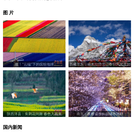
图 片
瞰！“云端”下的缤纷地球
西藏亚东：卓木拉日雪山春日风光美如
画
陕西洋县：朱鹮花间舞 春色入画来
南京：夜樱盛放扮靓城市河畔
国内新闻