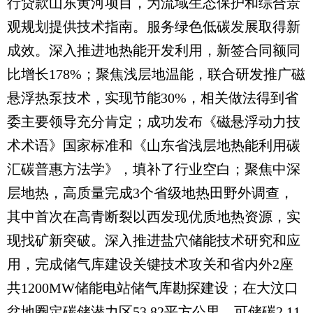
行贷款山东黄河项目，为流域生态保护和综合景
观规划提供技术指南。服务绿色低碳发展取得新
成效。深入推进地热能开发利用，新签合同额同
比增长178%；聚焦浅层地温能，联合研发推广磁
悬浮热泵技术，实现节能30%，相关做法得到省
委主要领导充分肯定；成功发布《磁悬浮动力技
术术语》国家标准和《山东省浅层地热能利用碳
汇碳普惠方法学》，填补了行业空白；聚焦中深
层地热，高质量完成3个省级地热田野外调查，
其中首次在高青断裂以西发现优质地热资源，实
现找矿新突破。深入推进盐穴储能技术研究和应
用，完成储气库建设关键技术攻关和省内外2座
共1200MW储能电站储气库勘探建设；在大汶口
盆地圈定碳储潜力区53.82平方公里，可储碳2.11