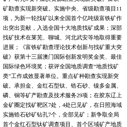
矿勘查实现新突破。实施中央、省级勘查项目11
项，为新一轮找矿以来全国首个亿吨级富铁矿作
出突出贡献，入选全国十大地质找矿成果；深部
找矿技术在莱芜、聊城、河北武安等地取得重要
进展；《富铁矿勘查理论技术创新与找矿重大突
破》获第十三届澳门国际创新发明奖金奖、最佳
国际绿色环境奖；获评全国地质调查“地质找矿
类”工作成效显著单位。重点矿种勘查实现新突
破。承担金、金红石型钛、锆石砂、镍多金属、
磷、铜等矿产勘查及技术服务29项；在胶东辽上
金矿圈定找矿靶区7处，4处已见矿，在日照海域
实施锆石砂矿钻孔7个，全部见矿；新争取全局
首个金红石型钛矿调查项目、首个区域矿产地质