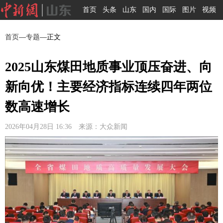
首页
头条
山东
国内
国际
图片
视频
首页
—
专题
—正文
2025山东煤田地质事业顶压奋进、向
新向优！主要经济指标连续四年两位
数高速增长
2026年04月28日 16:36 来源：大众新闻