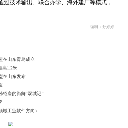
通过技术输出、联合办学、海外建厂等模式，
编辑：孙婷婷
盟在山东青岛成立
高1.2米
型在山东发布
友
绍唐的街舞“双城记”
牌
国家人工智能应用中试基地（制造领域工业软件方向）在济南启动建设