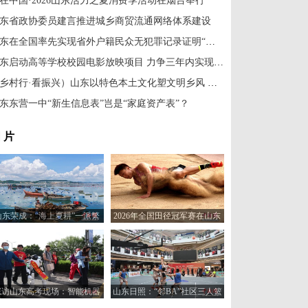
在中国·2026山东活力之夏消费季活动在烟台举行
东省政协委员建言推进城乡商贸流通网络体系建设
山东在全国率先实现省外户籍民众无犯罪记录证明“零门槛”全程网办
山东启动高等学校校园电影放映项目 力争三年内实现150所高校全覆盖
（乡村行·看振兴）山东以特色本土文化塑文明乡风 擦亮乡村幸福底色
东东营一中“新生信息表”岂是“家庭资产表”？
 片
山东荣成：“海上夏耕”一派繁
2026年全国田径冠军赛在山东
忙
日照举行
探访山东高考现场：智能机器
山东日照：“邻BA”社区三人篮
人“趣味护考”
球赛火热开打