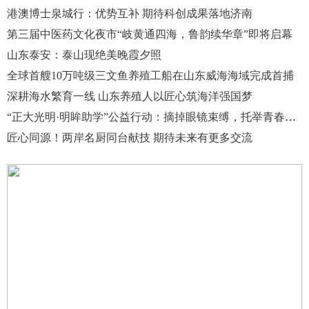
港澳博士泉城行：优势互补 期待科创成果落地济南
第三届中医药文化夜市“岐黄通四海，鲁韵续华章”即将启幕
山东泰安：泰山现绝美晚霞夕照
全球首艘10万吨级三文鱼养殖工船在山东威海海域完成首捕
深耕海水繁育一线 山东养殖人以匠心筑海洋强国梦
“正大光明·明眸助学”公益行动：摘掉眼镜束缚，托举青春梦想
匠心同源！两岸名厨同台献技 期待未来有更多交流