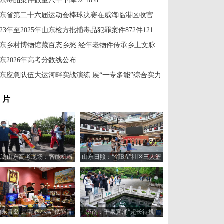
东毒品案件数量八年下降92.18%
东省第二十六届运动会棒球决赛在威海临港区收官
2023年至2025年山东检方批捕毒品犯罪案件872件1213人
东乡村博物馆藏百态乡愁 经年老物件传承乡土文脉
东2026年高考分数线公布
东应急队伍大运河畔实战演练 展“一专多能”综合实力
 片
探访山东高考现场：智能机器
山东日照：“邻BA”社区三人篮
人“趣味护考”
球赛火热开打
山东青岛：“青春小店”赋能青
济南：千泉竞涌“超长待机”
年创业新活力