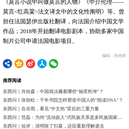
《莫言小说中叫做莫言的人物》《中介伦理——
莫言<红高粱>法文译文中的文化性阐明》等。曾
担任法国瑟伊出版社翻译，向法国介绍中国文学
作品；2018年开始翻译电影剧本，协助多家中国
制片公司申请法国电影项目。
编辑：孙婷婷
推荐阅读
东西问｜肖桂森：中国戏法藏着哪些“袖里乾坤”？
东西问丨张劲松：千年书院怎样塑造中国人的“阅读DNA”？
东西问｜在谷雨，看见“中文热”背后的三重力量
东西问｜范磊：为何“流动嵌入”式民族关系是多民族国家发展的必然趋势？
东西问｜短评：清明除了扫墓，还应重新理解逝去