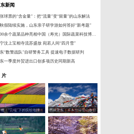
山东新闻
张球票的“含金量”：把“流量”变“留量”的山东解法
秋假陆续实施，山东亲子研学游如何答好“新考题”
2600余个蔬菜品种亮相中国（寿光）国际蔬菜科技博览会
宁汶上宝相寺流苏盛放 宛若人间“四月雪”
东“数警战队”自研警务工具 提速电子数据研判
东一季度外贸进出口创多项历史同期新高
 片
瞰！“云端”下的缤纷地球
西藏亚东：卓木拉日雪山春日
风光美如画