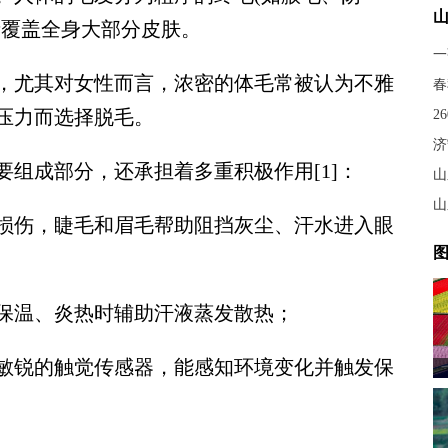
者覆盖全身大部分皮肤。
一
尤其对女性而言，浓密的体毛常被认为不雅
春
压力而选择脱毛。
济
成部分，还承担着多重积极作用[1]：
山
山
伤，睫毛和眉毛帮助阻挡灰尘、汗水进入眼
图
温、炎热时辅助汗液蒸发散热；
锐的触觉传感器，能感知环境变化并触发保