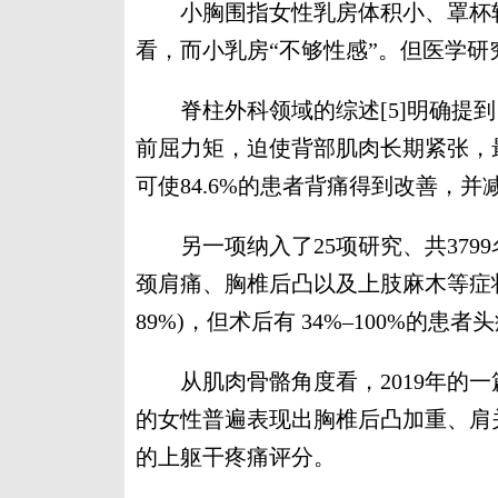
小胸围指女性乳房体积小、罩杯较
看，而小乳房“不够性感”。但医学
脊柱外科领域的综述[5]明确提到
前屈力矩，迫使背部肌肉长期紧张，
可使84.6%的患者背痛得到改善，
另一项纳入了25项研究、共3799
颈肩痛、胸椎后凸以及上肢麻木等症状
89%)，但术后有 34%–100%的患
从肌肉骨骼角度看，2019年的一篇
的女性普遍表现出胸椎后凸加重、肩
的上躯干疼痛评分。