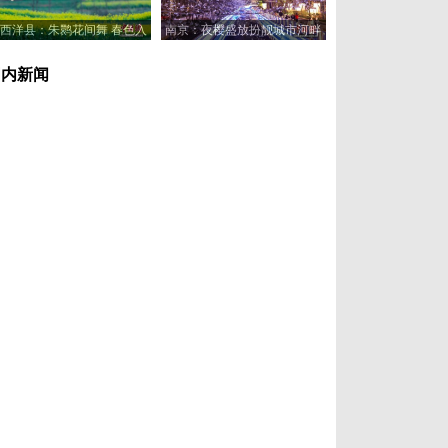
西洋县：朱鹮花间舞 春色入
南京：夜樱盛放扮靓城市河畔
画来
国内新闻