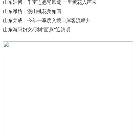
山东淄博：千亩连翘迎风绽 十里黄花入画来
山东潍坊：漫山桃花美如画
山东荣成：今年一季度入境口岸客流攀升
山东海阳妇女巧制“面燕”迎清明