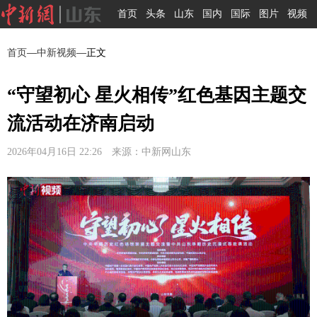
首页
头条
山东
国内
国际
图片
视频
首页
—
中新视频
—正文
“守望初心 星火相传”红色基因主题交
流活动在济南启动
2026年04月16日 22:26 来源：中新网山东