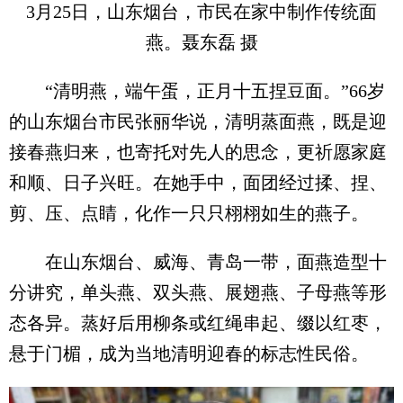
3月25日，山东烟台，市民在家中制作传统面
燕。聂东磊 摄
“清明燕，端午蛋，正月十五捏豆面。”66岁
的山东烟台市民张丽华说，清明蒸面燕，既是迎
接春燕归来，也寄托对先人的思念，更祈愿家庭
和顺、日子兴旺。在她手中，面团经过揉、捏、
剪、压、点睛，化作一只只栩栩如生的燕子。
在山东烟台、威海、青岛一带，面燕造型十
分讲究，单头燕、双头燕、展翅燕、子母燕等形
态各异。蒸好后用柳条或红绳串起、缀以红枣，
悬于门楣，成为当地清明迎春的标志性民俗。