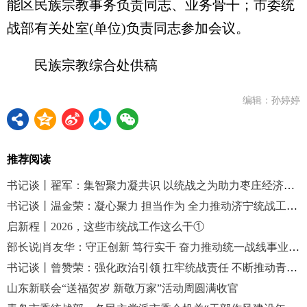
能区民族宗教事务负责同志、业务骨干；市委统
战部有关处室(单位)负责同志参加会议。
民族宗教综合处供稿
编辑：孙婷婷
推荐阅读
书记谈丨翟军：集智聚力凝共识 以统战之为助力枣庄经济社会高质量发展
书记谈丨温金荣：凝心聚力 担当作为 全力推动济宁统战工作高质量发展
启新程丨2026，这些市统战工作这么干①
部长说|肖友华：守正创新 笃行实干 奋力推动统一战线事业高质量发展
书记谈丨曾赞荣：强化政治引领 扛牢统战责任 不断推动青岛统战工作再上新台阶
山东新联会“送福贺岁 新敬万家”活动周圆满收官