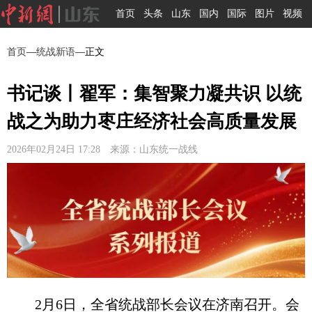
首页
头条
山东
国内
国际
图片
视频
首页
—
统战新语
—正文
书记谈丨翟军：集智聚力凝共识 以统
战之为助力枣庄经济社会高质量发展
2026年02月24日 17:28 来源：山东统一战线
2月6日，全省统战部长会议在济南召开。会