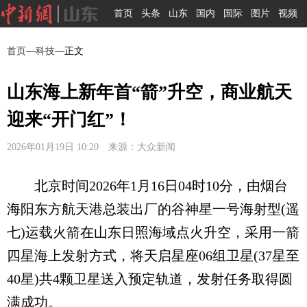
首页
头条
山东
国内
国际
图片
视频
首页
—
科技
—正文
山东海上新年首“箭”升空，商业航天
迎来“开门红”！
2026年01月19日 10:20 来源：大众新闻
北京时间2026年1月16日04时10分，由烟台
海阳东方航天港总装出厂的谷神星一号海射型(遥
七)运载火箭在山东日照海域点火升空，采用一箭
四星海上发射方式，将天启星座06组卫星(37星至
40星)共4颗卫星送入预定轨道，发射任务取得圆
满成功。