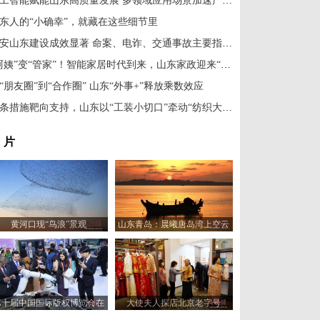
人工智能赋能山东高质量发展 多领域应用场景加速产业升级
东人的“小确幸”，就藏在这些细节里
平安山东建设成效显著 命案、电诈、交通事故主要指标全面下降
“阿姨”变“管家”！智能家居时代到来，山东家政迎来“升维”革命
“朋友圈”到“合作圈” 山东“外事+”释放乘数效应
16条措施靶向支持，山东以“工装小切口”牵动“纺织大产业”
 片
黄河口现“鸟浪”景观
山东青岛：晨曦唐岛湾上空云
霞变幻 宛如油画
第十届中国国际版权博览会在
大使夫人探店北京老字号
山东青岛开幕