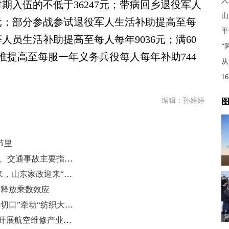
时期入伍的不低于36247元；带病回乡退役军人
山
8元；部分参战参试退役军人生活补助提高至每
等人员生活补助提高至每人每年9036元；满60
准提高至每服一年义务兵役每人每年补助744
从
编辑：孙婷婷
图
节里
平安山东建设成效显著 命案、电诈、交通事故主要指标全面下降
“阿姨”变“管家”！智能家居时代到来，山东家政迎来“升维”革命
+”释放乘数效应
16条措施靶向支持，山东以“工装小切口”牵动“纺织大产业”
（聚焦“十四五” 展现新担当）山东开展航空维修产业三年行动