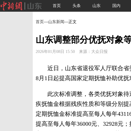
首页
头条
山东
国内
首页
—
山东新闻
—正文
山东调整部分优抚对象
2026年01月08日 15:50 来源：大众日报
近日，山东省退役军人厅联合省委组
8月1日起提高国家定期抚恤补助优
此次标准调整，各类优抚对象待遇
疾抚恤金根据残疾性质和等级分别提高至
定期抚恤金标准提高至每人每年431
提高至每人每年36000元、3292