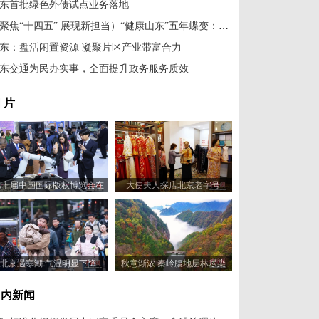
东首批绿色外债试点业务落地
（聚焦“十四五” 展现新担当）“健康山东”五年蝶变：医疗服务提质增效
东：盘活闲置资源 凝聚片区产业带富合力
东交通为民办实事，全面提升政务服务质效
 片
第十届中国国际版权博览会在
大使夫人探店北京老字号
山东青岛开幕
北京遇寒潮 气温明显下降
秋意渐浓 秦岭腹地层林尽染
国内新闻