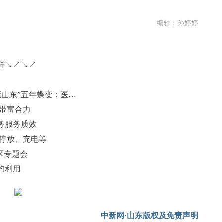
编辑：孙婷婷
样↘↗↘↗
（聚焦“十四五” 展现新担当）“健康山东”五年蝶变：医疗服务提质增效
业带富合力
务服务质效
车停放、充电等
区专题会
约利用
中新网·山东版权及免责声明