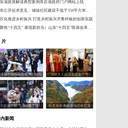
东省政策解读典型案例库在省政府门户网站上线
山东公开征求意见：城镇社区建设不低于350平方米的养老服务设施
区化推进乡村振兴 打造乡村振兴齐鲁样板的创新实践
（聚焦“十四五” 展现新担当）山东“十四五”医保改革交惠民答卷
 片
第十届中国国际版权博览会在
大使夫人探店北京老字号
山东青岛开幕
北京遇寒潮 气温明显下降
秋意渐浓 秦岭腹地层林尽染
国内新闻