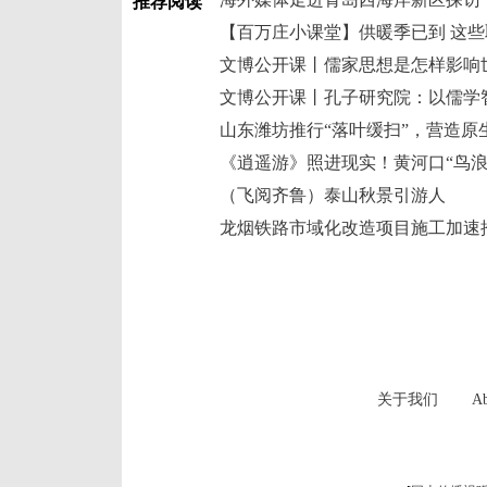
推荐阅读
【百万庄小课堂】供暖季已到 这
文博公开课丨儒家思想是怎样影响
文博公开课丨孔子研究院：以儒学
山东潍坊推行“落叶缓扫”，营造原
《逍遥游》照进现实！黄河口“鸟浪
（飞阅齐鲁）泰山秋景引游人
龙烟铁路市域化改造项目施工加速
关于我们
Ab