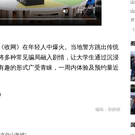
山
片
图
收网》在年轻人中爆火。当地警方跳出传统
将多种常见骗局融入剧情，让大学生通过沉浸
有趣的形式广受青睐，一周内体验及预约量近
)
编辑：孙婷婷
文化山海城”