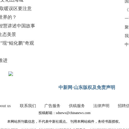
些取暖误区要注意
《
世界的？
智慧讲述中国故事
聚
生态美景
我
”现“鲲化鹏”奇观
中
推进
中新网·山东版权及免责声明
out us
联系我们
广告服务
供稿服务
法律声明
招聘
投稿邮箱：sdnews@chinanews.com
本网站所刊载信息，不代表中新社观点。 刊用本网站稿件，务经书面授权。