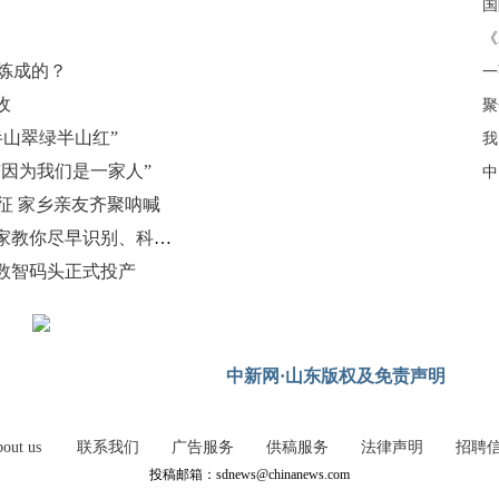
《
何炼成的？
收
聚
半山翠绿半山红”
我
因为我们是一家人”
中
征 家乡亲友齐聚呐喊
【百万庄小课堂】世界卒中日：专家教你尽早识别、科学防治卒中
数智码头正式投产
中新网·山东版权及免责声明
out us
联系我们
广告服务
供稿服务
法律声明
招聘
投稿邮箱：sdnews@chinanews.com