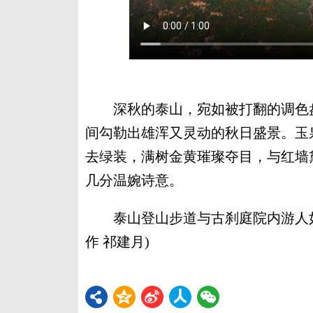
深秋的泰山，宛如被打翻的调色盘
间勾勒出雄浑又灵动的秋日盛景。玉
去绿装，满树金黄璀璨夺目，与红墙
几分温婉诗意。
泰山登山步道与古刹庭院内游人如织
作 祁建月)