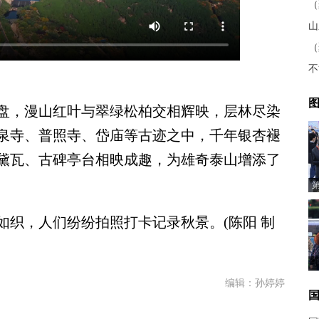
不
图
，漫山红叶与翠绿松柏交相辉映，层林尽染
泉寺、普照寺、岱庙等古迹之中，千年银杏褪
黛瓦、古碑亭台相映成趣，为雄奇泰山增添了
，人们纷纷拍照打卡记录秋景。(陈阳 制
编辑：孙婷婷