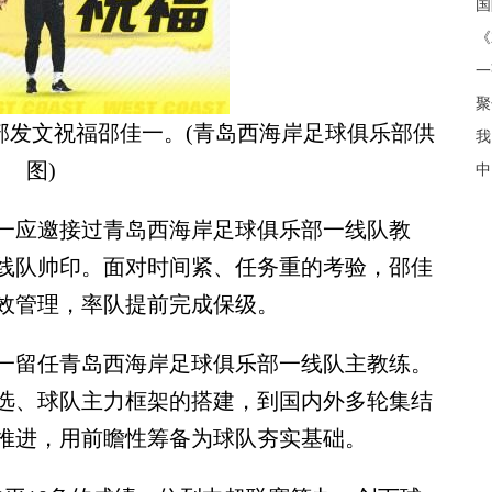
《
聚
乐部发文祝福邵佳一。(青岛西海岸足球俱乐部供
我
图)
中
一应邀接过青岛西海岸足球俱乐部一线队教
线队帅印。面对时间紧、任务重的考验，邵佳
效管理，率队提前完成保级。
一留任青岛西海岸足球俱乐部一线队主教练。
选、球队主力框架的搭建，到国内外多轮集结
推进，用前瞻性筹备为球队夯实基础。