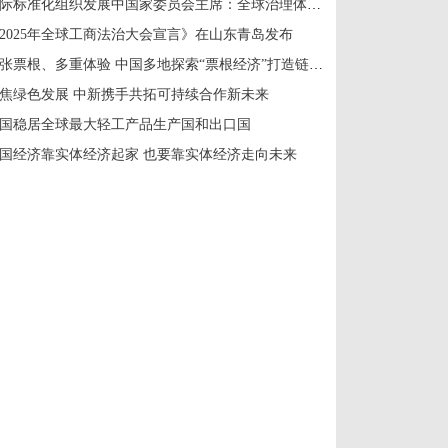
国际标准化组织发展中国家委员会主席：全球治理体系改革应共建共享
2025年全球工商法治大会宣言》在山东青岛发布
一张票根、多重体验 中国多地探索“票根经济”打造链式消费新场景
焦绿色发展 中新携手共拓可持续合作新未来
国稳居全球最大轻工产品生产国和出口国
国经济靠实体经济起家 也要靠实体经济走向未来