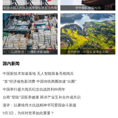
纪念中国人民抗日战争暨世界反法西斯
空中梯队接受检阅
战争胜利80周年大会举行
山东荣成：秋捕归来鱼满舱
贵州黔西：稻谷金黄丰收在即
国内新闻
中国新技术加速落地 无人智能装备亮相阅兵
“首”经济催热新消费 中国传统商圈加速“出圈”
中国举行盛大阅兵纪念抗战胜利80周年
台商“登陆”话医养健康 两岸产业互补合作成共识
漫评：以赓续伟大抗战精神书写爱国奋斗新篇
9月3日，为何对世界如此重要？