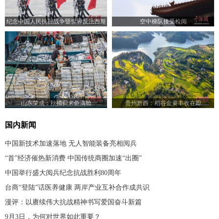
纪念中国人民抗日战争暨世界反法西斯
空中梯队接受检阅
战争胜利80周年大会举行
山东荣成：秋捕归来鱼满舱
贵州黔西：稻谷金黄丰收在即
国内新闻
中国新技术加速落地 无人智能装备亮相阅兵
“首”经济催热新消费 中国传统商圈加速“出圈”
中国举行盛大阅兵纪念抗战胜利80周年
台商“登陆”话医养健康 两岸产业互补合作成共识
漫评：以赓续伟大抗战精神书写爱国奋斗新篇
9月3日，为何对世界如此重要？